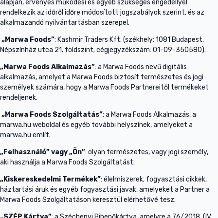
alapján, érvényes működési és egyéb szükséges engedéllyel
rendelkezik az időről időre módosított jogszabályok szerint, és az
alkalmazandó nyilvántartásban szerepel.
„Marwa Foods”
: Kashmir Traders Kft. (székhely: 1081 Budapest,
Népszínház utca 21. földszint; cégjegyzékszám: 01-09-350580).
„Marwa Foods Alkalmazás”
: a Marwa Foods nevű digitális
alkalmazás, amelyet a Marwa Foods biztosít természetes és jogi
személyek számára, hogy a Marwa Foods Partnereitől termékeket
rendeljenek.
„Marwa Foods Szolgáltatás”
: a Marwa Foods Alkalmazás, a
marwa.hu weboldal és egyéb további helyszínek, amelyeket a
marwa.hu említ.
„Felhasználó” vagy „Ön”
: olyan természetes, vagy jogi személy,
aki használja a Marwa Foods Szolgáltatást.
„Kiskereskedelmi Termékek”
: élelmiszerek, fogyasztási cikkek,
háztartási áruk és egyéb fogyasztási javak, amelyeket a Partner a
Marwa Foods Szolgáltatáson keresztül elérhetővé tesz.
„SZÉP Kártya”
: a Széchenyi Pihenőkártya, amelyre a 76/2018. (IV.