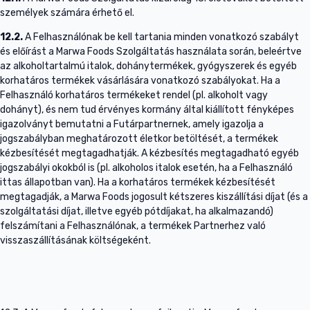
személyek számára érhető el.
12.2.
A Felhasználónak be kell tartania minden vonatkozó szabályt
és előírást a Marwa Foods Szolgáltatás használata során, beleértve
az alkoholtartalmú italok, dohánytermékek, gyógyszerek és egyéb
korhatáros termékek vásárlására vonatkozó szabályokat. Ha a
Felhasználó korhatáros termékeket rendel (pl. alkoholt vagy
dohányt), és nem tud érvényes kormány által kiállított fényképes
igazolványt bemutatni a Futárpartnernek, amely igazolja a
jogszabályban meghatározott életkor betöltését, a termékek
kézbesítését megtagadhatják. A kézbesítés megtagadható egyéb
jogszabályi okokból is (pl. alkoholos italok esetén, ha a Felhasználó
ittas állapotban van). Ha a korhatáros termékek kézbesítését
megtagadják, a Marwa Foods jogosult kétszeres kiszállítási díjat (és a
szolgáltatási díjat, illetve egyéb pótdíjakat, ha alkalmazandó)
felszámítani a Felhasználónak, a termékek Partnerhez való
visszaszállításának költségeként.