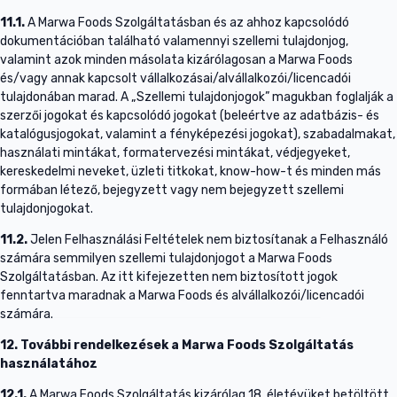
11.1.
A Marwa Foods Szolgáltatásban és az ahhoz kapcsolódó
dokumentációban található valamennyi szellemi tulajdonjog,
valamint azok minden másolata kizárólagosan a Marwa Foods
és/vagy annak kapcsolt vállalkozásai/alvállalkozói/licencadói
tulajdonában marad. A „Szellemi tulajdonjogok” magukban foglalják a
szerzői jogokat és kapcsolódó jogokat (beleértve az adatbázis- és
katalógusjogokat, valamint a fényképezési jogokat), szabadalmakat,
használati mintákat, formatervezési mintákat, védjegyeket,
kereskedelmi neveket, üzleti titkokat, know-how-t és minden más
formában létező, bejegyzett vagy nem bejegyzett szellemi
tulajdonjogokat.
11.2.
Jelen Felhasználási Feltételek nem biztosítanak a Felhasználó
számára semmilyen szellemi tulajdonjogot a Marwa Foods
Szolgáltatásban. Az itt kifejezetten nem biztosított jogok
fenntartva maradnak a Marwa Foods és alvállalkozói/licencadói
számára.
12. További rendelkezések a Marwa Foods Szolgáltatás
használatához
12.1.
A Marwa Foods Szolgáltatás kizárólag 18. életévüket betöltött