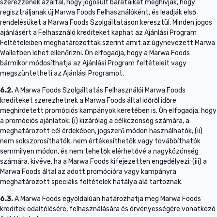
szerezzenek azáltal, hogy jogosult barátaikat meghívják, hogy
regisztráljanak új Marwa Foods Felhasználóként, és leadják első
rendelésüket a Marwa Foods Szolgáltatáson keresztül. Minden jogos
ajánlásért a Felhasználó krediteket kaphat az Ajánlási Program
Feltételeiben meghatározottak szerint amit az úgynevezett Marwa
Walletben lehet ellenőrizni. Ön elfogadja, hogy a Marwa Foods
bármikor módosíthatja az Ajánlási Program feltételeit vagy
megszüntetheti az Ajánlási Programot.
6.2.
A Marwa Foods Szolgáltatás Felhasználói Marwa Foods
krediteket szerezhetnek a Marwa Foods által időről időre
meghirdetett promóciós kampányok keretében is. Ön elfogadja, hogy
a promóciós ajánlatok: (i) kizárólag a célközönség számára, a
meghatározott cél érdekében, jogszerű módon használhatók; (ii)
nem sokszorosíthatók, nem értékesíthetők vagy továbbíthatók
semmilyen módon, és nem tehetők elérhetővé a nagyközönség
számára, kivéve, ha a Marwa Foods kifejezetten engedélyezi; (iii) a
Marwa Foods által az adott promócióra vagy kampányra
meghatározott speciális feltételek hatálya alá tartoznak.
6.3.
A Marwa Foods egyoldalúan határozhatja meg Marwa Foods
kreditek odaítélésére, felhasználására és érvényességére vonatkozó