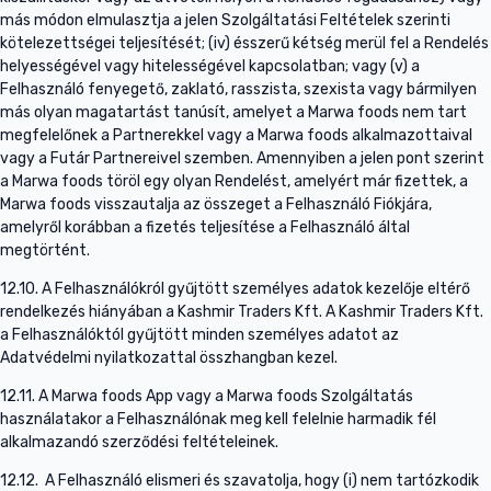
más módon elmulasztja a jelen Szolgáltatási Feltételek szerinti
kötelezettségei teljesítését; (iv) ésszerű kétség merül fel a Rendelés
helyességével vagy hitelességével kapcsolatban; vagy (v) a
Felhasználó fenyegető, zaklató, rasszista, szexista vagy bármilyen
más olyan magatartást tanúsít, amelyet a Marwa foods nem tart
megfelelőnek a Partnerekkel vagy a Marwa foods alkalmazottaival
vagy a Futár Partnereivel szemben. Amennyiben a jelen pont szerint
a Marwa foods töröl egy olyan Rendelést, amelyért már fizettek, a
Marwa foods visszautalja az összeget a Felhasználó Fiókjára,
amelyről korábban a fizetés teljesítése a Felhasználó által
megtörtént.
12.10. A Felhasználókról gyűjtött személyes adatok kezelője eltérő
rendelkezés hiányában a Kashmir Traders Kft. A Kashmir Traders Kft.
a Felhasználóktól gyűjtött minden személyes adatot az
Adatvédelmi nyilatkozattal összhangban kezel.
12.11. A Marwa foods App vagy a Marwa foods Szolgáltatás
használatakor a Felhasználónak meg kell felelnie harmadik fél
alkalmazandó szerződési feltételeinek.
12.12. A Felhasználó elismeri és szavatolja, hogy (i) nem tartózkodik