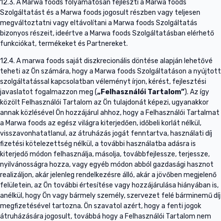
12.3. A Marwa foods folyamatosan fejleszti a Marwa foods
Szolgáltatást és a Marwa foods jogosult részben vagy teljesen
megváltoztatni vagy eltávolítani a Marwa foods Szolgáltatás
bizonyos részeit, ideértve a Marwa foods Szolgáltatásban elérhető
funkciókat, termékeket és Partnereket.
12.4. A marwa foods saját diszkrecionális döntése alapján lehetővé
teheti az Ön számára, hogy a Marwa foods Szolgáltatáson a nyújtott
szolgáltatással kapcsolatban véleményt írjon, kérést, fejlesztési
javaslatot fogalmazzon meg (
„Felhasználói Tartalom”
). Az így
közölt Felhasználói Tartalom az Ön tulajdonát képezi, ugyanakkor
annak közlésével Ön hozzájárul ahhoz, hogy a Felhasználói Tartalmat
a Marwa foods az egész világra kiterjedően, időbeli korlát nélkül,
visszavonhatatlanul, az átruházás jogát fenntartva, használati díj
fizetési kötelezettség nélkül, a további használatba adásra is
kiterjedő módon felhasználja, másolja, továbbfejlessze, terjessze,
nyilvánosságra hozza, vagy egyéb módon abból gazdasági hasznot
realizáljon, akár jelenleg rendelkezésre álló, akár a jövőben megjelenő
felületein, az Ön további értesítése vagy hozzájárulása hiányában is,
anélkül, hogy Ön vagy bármely személy, szervezet felé bárminemű díj
megfizetésével tartozna. Ön szavatol azért, hogy a fenti jogok
átruházására jogosult, továbbá hogy a Felhasználói Tartalom nem