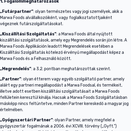
1. Fogalommeghatározások
„Futárpartner”
: olyan természetes vagy jogi személyek, akik a
Marwa Foods alvállalkozóiként, vagy foglalkoztatottjaiként
végeznek futárszolgáltatásokat.
„Kiszállítási Szolgáltatás”
: a Marwa Foods által nyújtott
kiszállítási szolgáltatások, amely egy Megrendelés során jön létre. A
Marwa Foods Applikáción leadott Megrendelések esetében a
Kiszállítási Szolgáltatás kötelező érvényű megállapodást képez a
Marwa Foods és a Felhasználó között.
„Megrendelés”
: a 3.2. pontban meghatározottak szerint.
„Partner”
: olyan étterem vagy egyéb szolgáltató partner, amely
aláírt egy partneri megállapodást a Marwa Foodsal, és termékeit,
illetve adott esetben kiszállítási szolgáltatásait a Marwa Foods
fellületein keresztül kínálja. Hacsak a Marwa Foods Szolgáltatásban
másképp nincs feltüntetve, minden Partner kereskedő a magyar jog
értelmében.
„Gyógyszertári Partner”
: olyan Partner, amely megfelel a
gyógyszertár fogalmának a 2006. évi XCVIII. törvény („Gyft.”)