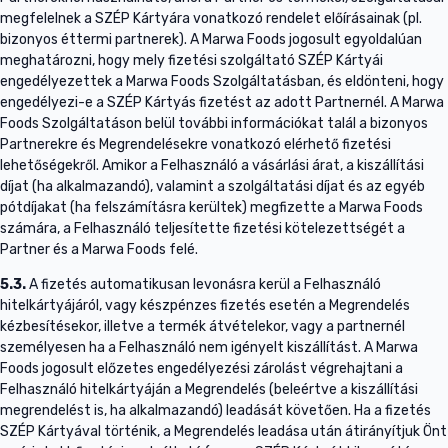
megfelelnek a SZÉP Kártyára vonatkozó rendelet előírásainak (pl.
bizonyos éttermi partnerek). A Marwa Foods jogosult egyoldalúan
meghatározni, hogy mely fizetési szolgáltató SZÉP Kártyái
engedélyezettek a Marwa Foods Szolgáltatásban, és eldönteni, hogy
engedélyezi-e a SZÉP Kártyás fizetést az adott Partnernél. A Marwa
Foods Szolgáltatáson belül további információkat talál a bizonyos
Partnerekre és Megrendelésekre vonatkozó elérhető fizetési
lehetőségekről. Amikor a Felhasználó a vásárlási árat, a kiszállítási
díjat (ha alkalmazandó), valamint a szolgáltatási díjat és az egyéb
pótdíjakat (ha felszámításra kerültek) megfizette a Marwa Foods
számára, a Felhasználó teljesítette fizetési kötelezettségét a
Partner és a Marwa Foods felé.
5.3.
A fizetés automatikusan levonásra kerül a Felhasználó
hitelkártyájáról, vagy készpénzes fizetés esetén a Megrendelés
kézbesítésekor, illetve a termék átvételekor, vagy a partnernél
személyesen ha a Felhasználó nem igényelt kiszállítást. A Marwa
Foods jogosult előzetes engedélyezési zárolást végrehajtani a
Felhasználó hitelkártyáján a Megrendelés (beleértve a kiszállítási
megrendelést is, ha alkalmazandó) leadását követően. Ha a fizetés
SZÉP Kártyával történik, a Megrendelés leadása után átirányítjuk Önt