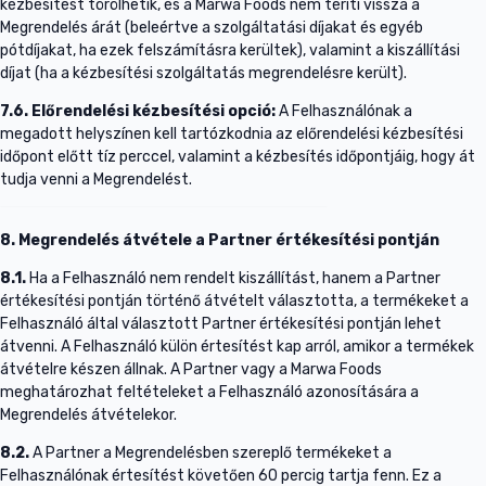
kézbesítést törölhetik, és a Marwa Foods nem téríti vissza a
Megrendelés árát (beleértve a szolgáltatási díjakat és egyéb
pótdíjakat, ha ezek felszámításra kerültek), valamint a kiszállítási
díjat (ha a kézbesítési szolgáltatás megrendelésre került).
7.6.
Előrendelési kézbesítési opció:
A Felhasználónak a
megadott helyszínen kell tartózkodnia az előrendelési kézbesítési
időpont előtt tíz perccel, valamint a kézbesítés időpontjáig, hogy át
tudja venni a Megrendelést.
8. Megrendelés átvétele a Partner értékesítési pontján
8.1.
Ha a Felhasználó nem rendelt kiszállítást, hanem a Partner
értékesítési pontján történő átvételt választotta, a termékeket a
Felhasználó által választott Partner értékesítési pontján lehet
átvenni. A Felhasználó külön értesítést kap arról, amikor a termékek
átvételre készen állnak. A Partner vagy a Marwa Foods
meghatározhat feltételeket a Felhasználó azonosítására a
Megrendelés átvételekor.
8.2.
A Partner a Megrendelésben szereplő termékeket a
Felhasználónak értesítést követően 60 percig tartja fenn. Ez a