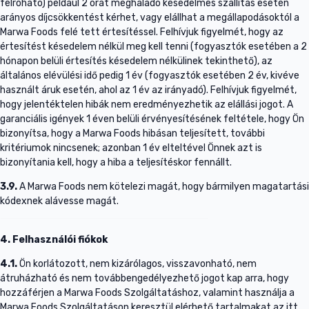
felróható) például 2 órát meghaladó késedelmes szállítás esetén
arányos díjcsökkentést kérhet, vagy elállhat a megállapodásoktól a
Marwa Foods felé tett értesítéssel. Felhívjuk figyelmét, hogy az
értesítést késedelem nélkül meg kell tenni (fogyasztók esetében a 2
hónapon belüli értesítés késedelem nélkülinek tekinthető), az
általános elévülési idő pedig 1 év (fogyasztók esetében 2 év, kivéve
használt áruk esetén, ahol az 1 év az irányadó). Felhívjuk figyelmét,
hogy jelentéktelen hibák nem eredményezhetik az elállási jogot. A
garanciális igények 1 éven belüli érvényesítésének feltétele, hogy Ön
bizonyítsa, hogy a Marwa Foods hibásan teljesített, további
kritériumok nincsenek; azonban 1 év elteltével Önnek azt is
bizonyítania kell, hogy a hiba a teljesítéskor fennállt.
3.9.
A Marwa Foods nem kötelezi magát, hogy bármilyen magatartási
kódexnek alávesse magát.
4. Felhasználói fiókok
4.1.
Ön korlátozott, nem kizárólagos, visszavonható, nem
átruházható és nem továbbengedélyezhető jogot kap arra, hogy
hozzáférjen a Marwa Foods Szolgáltatáshoz, valamint használja a
Marwa Foods Szolgáltatáson keresztül elérhető tartalmakat az itt