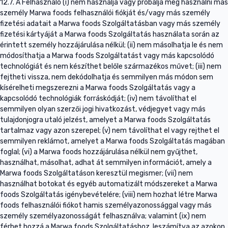
12.7. A Felhasználó (i) nem használja vagy próbálja meg használni más
személy Marwa foods felhasználói fiókját és/vagy más személy
fizetési adatait a Marwa foods Szolgáltatásban vagy más személy
fizetési kártyáját a Marwa foods Szolgáltatás használata során az
érintett személy hozzájárulása nélkül; (ii) nem másolhatja le és nem
módosíthatja a Marwa foods Szolgáltatást vagy más kapcsolódó
technológiát és nem készíthet belőle származékos művet; (iii) nem
fejtheti vissza, nem dekódolhatja és semmilyen más módon sem
kísérelheti megszerezni a Marwa foods Szolgáltatás vagy a
kapcsolódó technológiák forráskódját; (iv) nem távolíthat el
semmilyen olyan szerzői jogi hivatkozást, védjegyet vagy más
tulajdonjogra utaló jelzést, amelyet a Marwa foods Szolgáltatás
tartalmaz vagy azon szerepel; (v) nem távolíthat el vagy rejthet el
semmilyen reklámot, amelyet a Marwa foods Szolgáltatás magában
foglal; (vi) a Marwa foods hozzájárulása nélkül nem gyűjthet,
használhat, másolhat, adhat át semmilyen információt, amely a
Marwa foods Szolgáltatáson keresztül megismer; (vii) nem
használhat botokat és egyéb automatizált módszereket a Marwa
foods Szolgáltatás igénybevételére; (viii) nem hozhat létre Marwa
foods felhasználói fiókot hamis személyazonossággal vagy más
személy személyazonosságát felhasználva; valamint (ix) nem
férhet hozzá a Marwa foods Szolgáltatáshoz, leszámítva az azokon