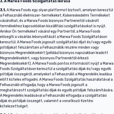
3. A Marwa Foods Szolgáltatás leírása
3.1.
A Marwa Foods egy olyan platformot biztosít, amelyen keresztül
a Felhasználó élelmiszer-termékeket, Kiskereskedelmi Termékeket
vásárolhat, és a Marwa Foods bizonyos Partnereitől vásárolt
termékekhez kapcsolódóan kiszállítási szolgáltatásokat is nyújt.
Amikor Ön termékeket vásárol egy Partnertől, a Marwa Foods
elősegíti a vásárlás lebonyolítását a Marwa Foods Szolgáltatáson
keresztül. A Marwa Foods jogosult szolgáltatási díjat és/vagy egyéb
pótdíjakat felszámítani a Felhasználók részére minden vagy
bizonyos Megrendelésekért (például bizonyos napszakban leadott
Megrendelésekért, vagy bizonyos Partnerektől érkező
Megrendelésekért). A Marwa Foods pontos információt nyújt a Marwa
Foods Szolgáltatáson keresztül a szolgáltatási díjak és/vagy egyéb
pótdíjak összegéről, amelyeket a Felhasználó a Megrendelés leadása
előtt köteles elfogadni. A Marwa Foods Szolgáltatás használatával a
Felhasználó elfogadja, hogy a Marwa Foods jogosult a
meghatározott szolgáltatási díjak és egyéb pótdíjak felszámítására.
A Megrendelés leadásával a Felhasználó elfogadja a szolgáltatási
díjak és pótdíjak összegét, valamint a vonatkozó fizetési
kötelezettséget.