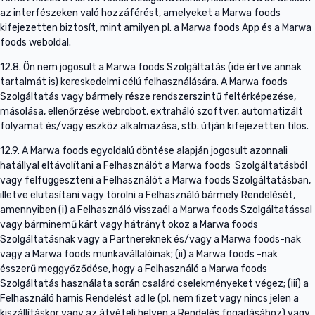
az interfészeken való hozzáférést, amelyeket a Marwa foods
kifejezetten biztosít, mint amilyen pl. a Marwa foods App és a Marwa
foods weboldal.
12.8. Ön nem jogosult a Marwa foods Szolgáltatás (ide értve annak
tartalmát is) kereskedelmi célú felhasználására. A Marwa foods
Szolgáltatás vagy bármely része rendszerszintű feltérképezése,
másolása, ellenőrzése webrobot, extraháló szoftver, automatizált
folyamat és/vagy eszköz alkalmazása, stb. útján kifejezetten tilos.
12.9. A Marwa foods egyoldalú döntése alapján jogosult azonnali
hatállyal eltávolítani a Felhasználót a Marwa foods Szolgáltatásból
vagy felfüggeszteni a Felhasználót a Marwa foods Szolgáltatásban,
illetve elutasítani vagy törölni a Felhasználó bármely Rendelését,
amennyiben (i) a Felhasználó visszaél a Marwa foods Szolgáltatással
vagy bárminemű kárt vagy hátrányt okoz a Marwa foods
Szolgáltatásnak vagy a Partnereknek és/vagy a Marwa foods-nak
vagy a Marwa foods munkavállalóinak; (ii) a Marwa foods -nak
ésszerű meggyőződése, hogy a Felhasználó a Marwa foods
Szolgáltatás használata során csalárd cselekményeket végez; (iii) a
Felhasználó hamis Rendelést ad le (pl. nem fizet vagy nincs jelen a
kiszállításkor vagy az átvételi helyen a Rendelés fogadásához) vagy