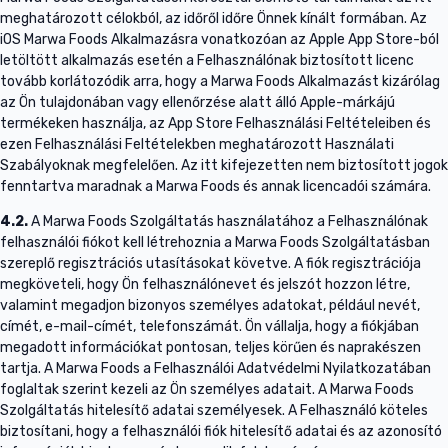
meghatározott célokból, az időről időre Önnek kínált formában. Az
iOS Marwa Foods Alkalmazásra vonatkozóan az Apple App Store-ból
letöltött alkalmazás esetén a Felhasználónak biztosított licenc
tovább korlátozódik arra, hogy a Marwa Foods Alkalmazást kizárólag
az Ön tulajdonában vagy ellenőrzése alatt álló Apple-márkájú
termékeken használja, az App Store Felhasználási Feltételeiben és
ezen Felhasználási Feltételekben meghatározott Használati
Szabályoknak megfelelően. Az itt kifejezetten nem biztosított jogok
fenntartva maradnak a Marwa Foods és annak licencadói számára.
4.2.
A Marwa Foods Szolgáltatás használatához a Felhasználónak
felhasználói fiókot kell létrehoznia a Marwa Foods Szolgáltatásban
szereplő regisztrációs utasításokat követve. A fiók regisztrációja
megköveteli, hogy Ön felhasználónevet és jelszót hozzon létre,
valamint megadjon bizonyos személyes adatokat, például nevét,
címét, e-mail-címét, telefonszámát. Ön vállalja, hogy a fiókjában
megadott információkat pontosan, teljes körűen és naprakészen
tartja. A Marwa Foods a Felhasználói Adatvédelmi Nyilatkozatában
foglaltak szerint kezeli az Ön személyes adatait. A Marwa Foods
Szolgáltatás hitelesítő adatai személyesek. A Felhasználó köteles
biztosítani, hogy a felhasználói fiók hitelesítő adatai és az azonosító