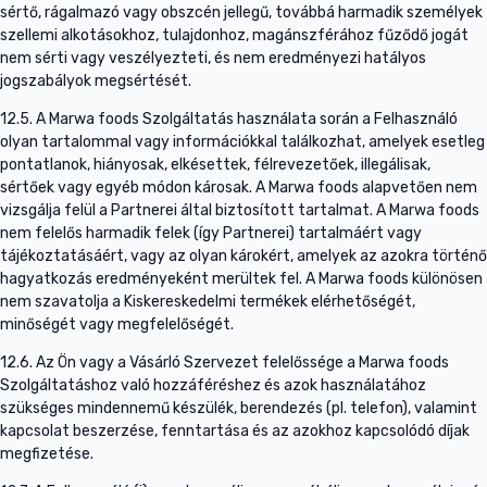
sértő, rágalmazó vagy obszcén jellegű, továbbá harmadik személyek
szellemi alkotásokhoz, tulajdonhoz, magánszférához fűződő jogát
nem sérti vagy veszélyezteti, és nem eredményezi hatályos
jogszabályok megsértését.
12.5. A Marwa foods Szolgáltatás használata során a Felhasználó
olyan tartalommal vagy információkkal találkozhat, amelyek esetleg
pontatlanok, hiányosak, elkésettek, félrevezetőek, illegálisak,
sértőek vagy egyéb módon károsak. A Marwa foods alapvetően nem
vizsgálja felül a Partnerei által biztosított tartalmat. A Marwa foods
nem felelős harmadik felek (így Partnerei) tartalmáért vagy
tájékoztatásáért, vagy az olyan károkért, amelyek az azokra történő
hagyatkozás eredményeként merültek fel. A Marwa foods különösen
nem szavatolja a Kiskereskedelmi termékek elérhetőségét,
minőségét vagy megfelelőségét.
12.6. Az Ön vagy a Vásárló Szervezet felelőssége a Marwa foods
Szolgáltatáshoz való hozzáféréshez és azok használatához
szükséges mindennemű készülék, berendezés (pl. telefon), valamint
kapcsolat beszerzése, fenntartása és az azokhoz kapcsolódó díjak
megfizetése.