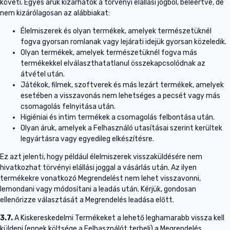
követi. Egyes áruk kizárhatók a törvényi elállási jogból, beleértve, de
nem kizárólagosan az alábbiakat:
Élelmiszerek és olyan termékek, amelyek természetüknél
fogva gyorsan romlanak vagy lejárati idejük gyorsan közeledik.
Olyan termékek, amelyek természetüknél fogva más
termékekkel elválaszthatatlanul összekapcsolódnak az
átvétel után.
Játékok, filmek, szoftverek és más lezárt termékek, amelyek
esetében a visszavonás nem lehetséges a pecsét vagy más
csomagolás felnyitása után.
Higiéniai és intim termékek a csomagolás felbontása után.
Olyan áruk, amelyek a Felhasználó utasításai szerint kerültek
legyártásra vagy egyedileg elkészítésre.
Ez azt jelenti, hogy például élelmiszerek visszaküldésére nem
hivatkozhat törvényi elállási joggal a vásárlás után. Az ilyen
termékekre vonatkozó Megrendelést nem lehet visszavonni,
lemondani vagy módosítani a leadás után. Kérjük, gondosan
ellenőrizze választását a Megrendelés leadása előtt.
3.7.
A Kiskereskedelmi Termékeket a lehető leghamarabb vissza kell
küldeni (ennek költsége a Felhasználót terheli) a Megrendelés