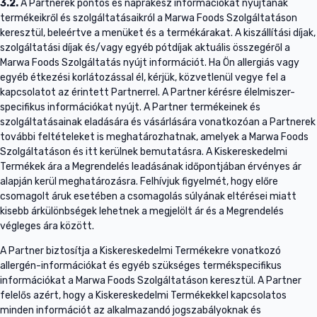
3.2.
A Partnerek pontos és naprakész információkat nyújtanak
termékeikről és szolgáltatásaikról a Marwa Foods Szolgáltatáson
keresztül, beleértve a menüket és a termékárakat. A kiszállítási díjak,
szolgáltatási díjak és/vagy egyéb pótdíjak aktuális összegéről a
Marwa Foods Szolgáltatás nyújt információt. Ha Ön allergiás vagy
egyéb étkezési korlátozással él, kérjük, közvetlenül vegye fel a
kapcsolatot az érintett Partnerrel. A Partner kérésre élelmiszer-
specifikus információkat nyújt. A Partner termékeinek és
szolgáltatásainak eladására és vásárlására vonatkozóan a Partnerek
további feltételeket is meghatározhatnak, amelyek a Marwa Foods
Szolgáltatáson és itt kerülnek bemutatásra. A Kiskereskedelmi
Termékek ára a Megrendelés leadásának időpontjában érvényes ár
alapján kerül meghatározásra. Felhívjuk figyelmét, hogy előre
csomagolt áruk esetében a csomagolás súlyának eltérései miatt
kisebb árkülönbségek lehetnek a megjelölt ár és a Megrendelés
végleges ára között.
A Partner biztosítja a Kiskereskedelmi Termékekre vonatkozó
allergén-információkat és egyéb szükséges termékspecifikus
információkat a Marwa Foods Szolgáltatáson keresztül. A Partner
felelős azért, hogy a Kiskereskedelmi Termékekkel kapcsolatos
minden információt az alkalmazandó jogszabályoknak és