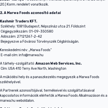
20.) Korm. rendelet vonatkozik.
2. A Marwa Foods azonosító adatai
Kashmir Traders KFT.
Székhely: 1081 Budapest, Népszínáz utca 21. Földszint
Cégjegyzékszám: 01-09-350580
Adószám: 27121267-2-42
Bejegyezve a Fővárosi Törvényszék Cégbíróságán.
Kereskedelmi név: „Marwa Foods”
E-mail cím: info@marwa.hu
A tárhely-szolgáltató:
Amazon Web Services, Inc.
Cím: USA 410 Terry Ave North, Washington
A működési hely és a panaszkezelés megegyezik a Marwa Foods
székhelyével.
A Partnerek azonosítójával, termékeivel és szolgáltatásaival
kapcsolatos információk elérhetők a Marwa Foods Alkalmazáson és a
marwa.hu weboldalon.