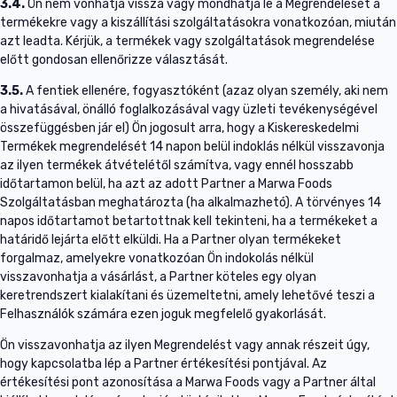
3.4.
Ön nem vonhatja vissza vagy mondhatja le a Megrendelését a
termékekre vagy a kiszállítási szolgáltatásokra vonatkozóan, miután
azt leadta. Kérjük, a termékek vagy szolgáltatások megrendelése
előtt gondosan ellenőrizze választását.
3.5.
A fentiek ellenére, fogyasztóként (azaz olyan személy, aki nem
a hivatásával, önálló foglalkozásával vagy üzleti tevékenységével
összefüggésben jár el) Ön jogosult arra, hogy a Kiskereskedelmi
Termékek megrendelését 14 napon belül indoklás nélkül visszavonja
az ilyen termékek átvételétől számítva, vagy ennél hosszabb
időtartamon belül, ha azt az adott Partner a Marwa Foods
Szolgáltatásban meghatározta (ha alkalmazhetó). A törvényes 14
napos időtartamot betartottnak kell tekinteni, ha a termékeket a
határidő lejárta előtt elküldi. Ha a Partner olyan termékeket
forgalmaz, amelyekre vonatkozóan Ön indokolás nélkül
visszavonhatja a vásárlást, a Partner köteles egy olyan
keretrendszert kialakítani és üzemeltetni, amely lehetővé teszi a
Felhasználók számára ezen joguk megfelelő gyakorlását.
Ön visszavonhatja az ilyen Megrendelést vagy annak részeit úgy,
hogy kapcsolatba lép a Partner értékesítési pontjával. Az
értékesítési pont azonosítása a Marwa Foods vagy a Partner által