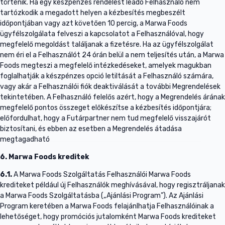
történik. Ha egy készpénzes rendelést leadó Felhasználó nem
tartózkodik a megadott helyen a kézbesítés megbeszélt
időpontjában vagy azt követően 10 percig, a Marwa Foods
ügyfélszolgálata felveszi a kapcsolatot a Felhasználóval, hogy
megfelelő megoldást találjanak a fizetésre. Ha az ügyfélszolgálat
nem éri el a Felhasználót 24 órán belül a nem teljesítés után, a Marwa
Foods megteszi a megfelelő intézkedéseket, amelyek magukban
foglalhatják a készpénzes opció letiltását a Felhasználó számára,
vagy akár a Felhasználói fiók deaktiválását a további Megrendelések
tekintetében. A Felhasználó felelős azért, hogy a Megrendelés árának
megfelelő pontos összeget előkészítse a kézbesítés időpontjára;
előfordulhat, hogy a Futárpartner nem tud megfelelő visszajárót
biztosítani, és ebben az esetben a Megrendelés átadása
megtagadható
6. Marwa Foods kreditek
6.1.
A Marwa Foods Szolgáltatás Felhasználói Marwa Foods
krediteket például új Felhasználók meghívásával, hogy regisztráljanak
a Marwa Foods Szolgáltatásba („Ajánlási Program”). Az Ajánlási
Program keretében a Marwa Foods felajánlhatja Felhasználóinak a
lehetőséget, hogy promóciós jutalomként Marwa Foods krediteket