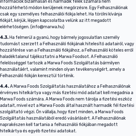
információk bizalmasan és harmadik felek számára nem
hozzáférhető módon kerüljenek megőrzésre. Egy Felhasználónak
csak egy személyes felhasználói fiókja lehet. Ha törölni kívánja
fiókját, kérjük, lépjen kapcsolatba velünk az itt megadott
elérhetőségen. (info@marwa.hu)
4.3.
Ha felmerül a gyanú, hogy bármely jogosulatlan személy
tudomást szerzett a Felhasználó fiókjának hitelesítő adatairól, vagy
hozzáférése van a Felhasználó fiókjához, a Felhasználó köteles erről
haladéktalanul tájékoztatni a Marwa Foodsot. A Felhasználó
felelősséggel tartozik a Marwa Foods Szolgáltatás bármilyen
használatáért, valamint minden olyan tevékenységért, amely a
Felhasználó fiókján keresztül történik.
4.4.
A Marwa Foods Szolgáltatás használatához a Felhasználónak
érvényes hitelkártya vagy más fizetési mód adatait kell megadnia a
Marwa Foods számára. A Marwa Foods nem tárolja a fizetési eszköz
adatait, mivel ezt a Marwa Foods által használt harmadik fél fizetési
szolgáltató végzi. Ön vállalja, hogy fizet minden, a Marwa Foods
Szolgáltatás használatából eredő vásárlásért. A Felhasználónak
naprakészen kell tartania a felhasználói fiókjában megadott
hitelkártya és egyéb fizetési adatokat.