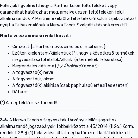
Felhívjuk figyelmét, hogy a Partner külön feltételeket vagy
garanciákat határozhat meg, amelyek ezen feltételeken felül
alkalmazandók. A Partner ezekről a feltételekről külön tájékoztatást
nyújt a Felhasználónak a Marwa Foods Szolgáltatáson keresztül.
Minta visszavonási nyilatkozat:
Címzett: [a Partner neve, címe és e-mail címe]:
Ezúton kijelentem/kijelentjük (*), hogy a következő termékek
megvásárlásától elállok/állunk: (a termékek felsorolása):
Megrendelés dátuma (
): / Átvétel dátuma (
):
A fogyasztó(k) neve:
A fogyasztó(k) címe:
A fogyasztó(k) aláírása (csak papír alapú értesítés esetén):
Dátum:
(*) A megfelelő rész törlendő.
3.6.
A Marwa Foods a fogyasztók törvényi elállási jogait az
alkalmazandó jogszabályok, többek között a 45/2014. (II.26.) Korm.
rendelet 29. § (1) bekezdése által meghatározott korlátok között