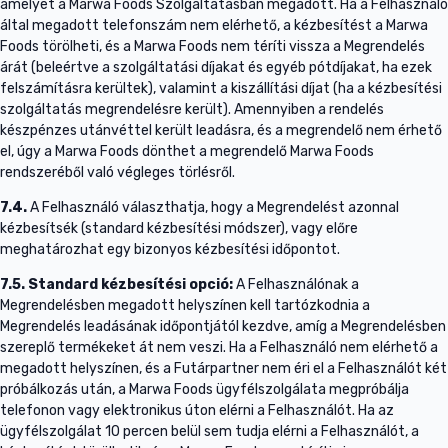
amelyet a Marwa Foods Szolgáltatásban megadott. Ha a Felhasználó
által megadott telefonszám nem elérhető, a kézbesítést a Marwa
Foods törölheti, és a Marwa Foods nem téríti vissza a Megrendelés
árát (beleértve a szolgáltatási díjakat és egyéb pótdíjakat, ha ezek
felszámításra kerültek), valamint a kiszállítási díjat (ha a kézbesítési
szolgáltatás megrendelésre került). Amennyiben a rendelés
készpénzes utánvéttel került leadásra, és a megrendelő nem érhető
el, úgy a Marwa Foods dönthet a megrendelő Marwa Foods
rendszeréből való végleges törlésről.
7.4.
A Felhasználó választhatja, hogy a Megrendelést azonnal
kézbesítsék (standard kézbesítési módszer), vagy előre
meghatározhat egy bizonyos kézbesítési időpontot.
7.5.
Standard kézbesítési opció:
A Felhasználónak a
Megrendelésben megadott helyszínen kell tartózkodnia a
Megrendelés leadásának időpontjától kezdve, amíg a Megrendelésben
szereplő termékeket át nem veszi. Ha a Felhasználó nem elérhető a
megadott helyszínen, és a Futárpartner nem éri el a Felhasználót két
próbálkozás után, a Marwa Foods ügyfélszolgálata megpróbálja
telefonon vagy elektronikus úton elérni a Felhasználót. Ha az
ügyfélszolgálat 10 percen belül sem tudja elérni a Felhasználót, a