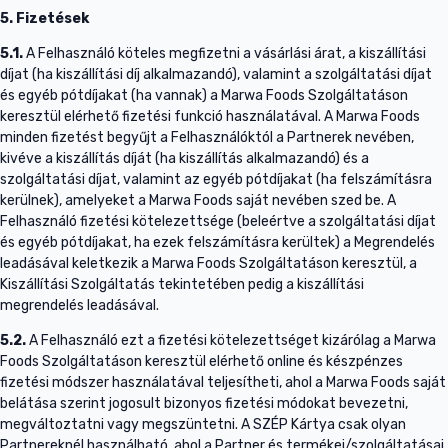
5. Fizetések
5.1.
A Felhasználó köteles megfizetni a vásárlási árat, a kiszállítási
díjat (ha kiszállítási díj alkalmazandó), valamint a szolgáltatási díjat
és egyéb pótdíjakat (ha vannak) a Marwa Foods Szolgáltatáson
keresztül elérhető fizetési funkció használatával. A Marwa Foods
minden fizetést begyűjt a Felhasználóktól a Partnerek nevében,
kivéve a kiszállítás díját (ha kiszállítás alkalmazandó) és a
szolgáltatási díjat, valamint az egyéb pótdíjakat (ha felszámításra
kerülnek), amelyeket a Marwa Foods saját nevében szed be. A
Felhasználó fizetési kötelezettsége (beleértve a szolgáltatási díjat
és egyéb pótdíjakat, ha ezek felszámításra kerültek) a Megrendelés
leadásával keletkezik a Marwa Foods Szolgáltatáson keresztül, a
Kiszállítási Szolgáltatás tekintetében pedig a kiszállítási
megrendelés leadásával.
5.2.
A Felhasználó ezt a fizetési kötelezettséget kizárólag a Marwa
Foods Szolgáltatáson keresztül elérhető online és készpénzes
fizetési módszer használatával teljesítheti, ahol a Marwa Foods saját
belátása szerint jogosult bizonyos fizetési módokat bevezetni,
megváltoztatni vagy megszüntetni. A SZÉP Kártya csak olyan
Partnereknél használható, ahol a Partner és termékei/szolgáltatásai