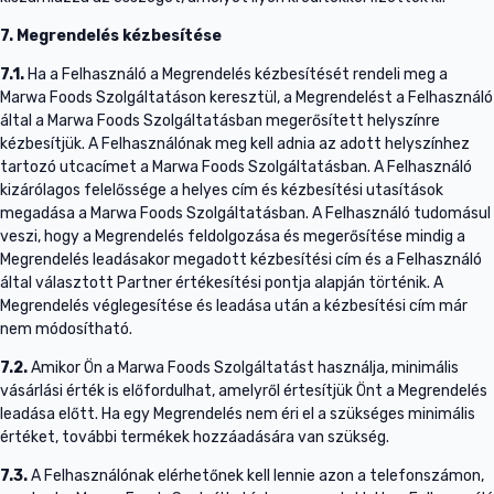
7. Megrendelés kézbesítése
7.1.
Ha a Felhasználó a Megrendelés kézbesítését rendeli meg a
Marwa Foods Szolgáltatáson keresztül, a Megrendelést a Felhasználó
által a Marwa Foods Szolgáltatásban megerősített helyszínre
kézbesítjük. A Felhasználónak meg kell adnia az adott helyszínhez
tartozó utcacímet a Marwa Foods Szolgáltatásban. A Felhasználó
kizárólagos felelőssége a helyes cím és kézbesítési utasítások
megadása a Marwa Foods Szolgáltatásban. A Felhasználó tudomásul
veszi, hogy a Megrendelés feldolgozása és megerősítése mindig a
Megrendelés leadásakor megadott kézbesítési cím és a Felhasználó
által választott Partner értékesítési pontja alapján történik. A
Megrendelés véglegesítése és leadása után a kézbesítési cím már
nem módosítható.
7.2.
Amikor Ön a Marwa Foods Szolgáltatást használja, minimális
vásárlási érték is előfordulhat, amelyről értesítjük Önt a Megrendelés
leadása előtt. Ha egy Megrendelés nem éri el a szükséges minimális
értéket, további termékek hozzáadására van szükség.
7.3.
A Felhasználónak elérhetőnek kell lennie azon a telefonszámon,