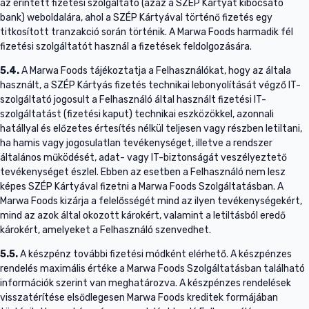
az érintett fizetési szolgáltató (azaz a SZÉP Kártyát kibocsátó
bank) weboldalára, ahol a SZÉP Kártyával történő fizetés egy
titkosított tranzakció során történik. A Marwa Foods harmadik fél
fizetési szolgáltatót használ a fizetések feldolgozására.
5.4.
A Marwa Foods tájékoztatja a Felhasználókat, hogy az általa
használt, a SZÉP Kártyás fizetés technikai lebonyolítását végző IT-
szolgáltató jogosult a Felhasználó által használt fizetési IT-
szolgáltatást (fizetési kaput) technikai eszközökkel, azonnali
hatállyal és előzetes értesítés nélkül teljesen vagy részben letiltani,
ha hamis vagy jogosulatlan tevékenységet, illetve a rendszer
általános működését, adat- vagy IT-biztonságát veszélyeztető
tevékenységet észlel. Ebben az esetben a Felhasználó nem lesz
képes SZÉP Kártyával fizetni a Marwa Foods Szolgáltatásban. A
Marwa Foods kizárja a felelősségét mind az ilyen tevékenységekért,
mind az azok által okozott károkért, valamint a letiltásból eredő
károkért, amelyeket a Felhasználó szenvedhet.
5.5.
A készpénz további fizetési módként elérhető. A készpénzes
rendelés maximális értéke a Marwa Foods Szolgáltatásban található
információk szerint van meghatározva. A készpénzes rendelések
visszatérítése elsődlegesen Marwa Foods kreditek formájában