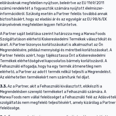
előírásoknak megfelelően nyújtson, beleértve az EU 1169/2011
számú rendeletét a fogyasztók számára nyújtott élelmiszer-
információkról. Szükség esetén a Partner felelős továbbá annak
biztosításáért, hogy az eladási ár és az egységár az EU 98/6/EK
irányelvének megfelelően legyen feltüntetve.
A Partner saját belátása szerint határozza meg a Marwa Foods
Szolgáltatáson elérhető Kiskereskedelmi Termékek választékát és
árait. A Partner bizonyos korlátozásokat is alkalmazhat az Ön
Megrendelésére, például mennyiségi és méretbeli korlátozásokat. A
Partner felelős azért, hogy tájékoztassa Önt a Kiskereskedelmi
Termékek elérhetőségével kapcsolatos bármely korlátozásról. A
Felhasználó elfogadja, hogy ha egy termék átmenetileg nem
elérhető, a Partner az adott termék nélkül teljesíti a Megrendelést.
Az elérhetetlen termékekért nem számítunk fel díjat.
3.3.
Az a Partner, akit a Felhasználó kiválasztott, előkészíti a
Megrendelésben szereplő termékeket a Felhasználó számára. A
Marwa Foods nem vállal felelősséget a Felhasználó felé az Adásvételi
szolgáltatás nem megfelelő teljesítéséért, amely kizárólag a Partner
felelőssége.