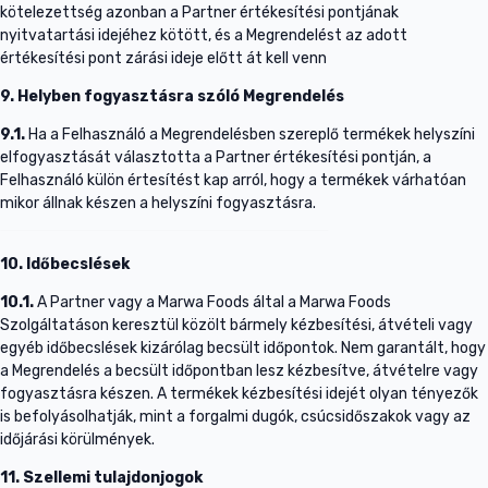
kötelezettség azonban a Partner értékesítési pontjának
nyitvatartási idejéhez kötött, és a Megrendelést az adott
értékesítési pont zárási ideje előtt át kell venn
9. Helyben fogyasztásra szóló Megrendelés
9.1.
Ha a Felhasználó a Megrendelésben szereplő termékek helyszíni
elfogyasztását választotta a Partner értékesítési pontján, a
Felhasználó külön értesítést kap arról, hogy a termékek várhatóan
mikor állnak készen a helyszíni fogyasztásra.
10. Időbecslések
10.1.
A Partner vagy a Marwa Foods által a Marwa Foods
Szolgáltatáson keresztül közölt bármely kézbesítési, átvételi vagy
egyéb időbecslések kizárólag becsült időpontok. Nem garantált, hogy
a Megrendelés a becsült időpontban lesz kézbesítve, átvételre vagy
fogyasztásra készen. A termékek kézbesítési idejét olyan tényezők
is befolyásolhatják, mint a forgalmi dugók, csúcsidőszakok vagy az
időjárási körülmények.
11. Szellemi tulajdonjogok