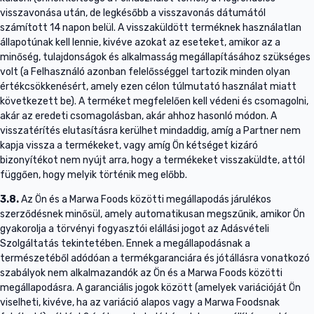
visszavonása után, de legkésőbb a visszavonás dátumától
számított 14 napon belül. A visszaküldött terméknek használatlan
állapotúnak kell lennie, kivéve azokat az eseteket, amikor az a
minőség, tulajdonságok és alkalmasság megállapításához szükséges
volt (a Felhasználó azonban felelősséggel tartozik minden olyan
értékcsökkenésért, amely ezen célon túlmutató használat miatt
következett be). A terméket megfelelően kell védeni és csomagolni,
akár az eredeti csomagolásban, akár ahhoz hasonló módon. A
visszatérítés elutasításra kerülhet mindaddig, amíg a Partner nem
kapja vissza a termékeket, vagy amíg Ön kétséget kizáró
bizonyítékot nem nyújt arra, hogy a termékeket visszaküldte, attól
függően, hogy melyik történik meg előbb.
3.8.
Az Ön és a Marwa Foods közötti megállapodás járulékos
szerződésnek minősül, amely automatikusan megszűnik, amikor Ön
gyakorolja a törvényi fogyasztói elállási jogot az Adásvételi
Szolgáltatás tekintetében. Ennek a megállapodásnak a
természetéből adódóan a termékgaranciára és jótállásra vonatkozó
szabályok nem alkalmazandók az Ön és a Marwa Foods közötti
megállapodásra. A garanciális jogok között (amelyek variációját Ön
viselheti, kivéve, ha az variáció alapos vagy a Marwa Foodsnak