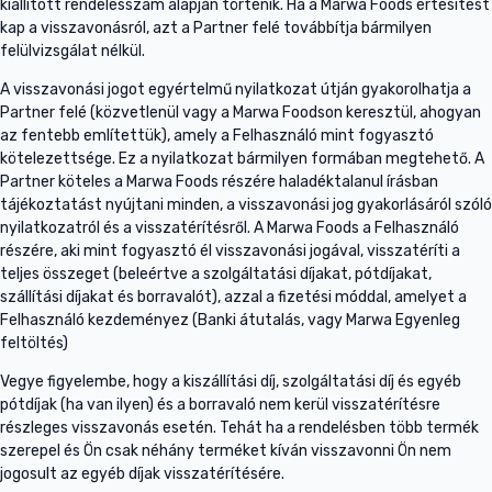
kiállított rendelésszám alapján történik. Ha a Marwa Foods értesítést
kap a visszavonásról, azt a Partner felé továbbítja bármilyen
felülvizsgálat nélkül.
A visszavonási jogot egyértelmű nyilatkozat útján gyakorolhatja a
Partner felé (közvetlenül vagy a Marwa Foodson keresztül, ahogyan
az fentebb említettük), amely a Felhasználó mint fogyasztó
kötelezettsége. Ez a nyilatkozat bármilyen formában megtehető. A
Partner köteles a Marwa Foods részére haladéktalanul írásban
tájékoztatást nyújtani minden, a visszavonási jog gyakorlásáról szóló
nyilatkozatról és a visszatérítésről. A Marwa Foods a Felhasználó
részére, aki mint fogyasztó él visszavonási jogával, visszatéríti a
teljes összeget (beleértve a szolgáltatási díjakat, pótdíjakat,
szállítási díjakat és borravalót), azzal a fizetési móddal, amelyet a
Felhasználó kezdeményez (Banki átutalás, vagy Marwa Egyenleg
feltöltés)
Vegye figyelembe, hogy a kiszállítási díj, szolgáltatási díj és egyéb
pótdíjak (ha van ilyen) és a borravaló nem kerül visszatérítésre
részleges visszavonás esetén. Tehát ha a rendelésben több termék
szerepel és Ön csak néhány terméket kíván visszavonni Ön nem
jogosult az egyéb díjak visszatérítésére.