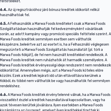
feltételeket.
6.4.
Az új regisztrációhoz járó bónusz kreditek időkorlát nélkül
használhatóak fel.
6.5.
A Felhasználók a Marwa Foods krediteket csak a Marwa Foods
Szolgáltatásban használhatják fel kedvezményként vásárlásaik
során, az adott kampány vagy promóció speciális feltételei szerint. A
Marwa Foods kreditek semmilyen esetben sem válthatók
készpénzre, beleértve azt az esetet is, ha a Felhasználó véglegesen
megszünteti a Marwa Foods Szolgáltatás használatát (pl. törli a
Marwa Foods fiókját), de fel nem használt kreditekkel rendelkezik. A
Marwa Foods kreditek nem ruházhatók át harmadik személyekre. A
Marwa Foods kreditek érvényességi ideje rendszerint nem rendelkezik
időkorláttal. Amennyiben mégis, azt a Marwa Foods köteles előre
közölni. Ezek a kreditek lejárati idő után eltávolításra kerülnek a
fiókból, és többé nem válthatók be vagy használhatók fel semmilyen
rendeléshez.
6.6.
A Marwa Foods kreditek érvénytelenné válnak, ha a Marwa Foods
visszaélést észlel a kreditek használatával kapcsolatban, vagy ha
azok tévesen kerültek jóváírásra. Ilyen esetekben a Marwa Foods
kiszámlázza az összeget, amelyet ilyen kreditekkel fizettek ki.